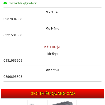
thietbianhthu@gmail.com
Ms Thảo
0937804808
Ms Hằng
0931531808
KỸ THUẬT
Mr Đạt
0931983808
Anh thư
0896693808
GIỚI THIỆU QUẢNG CÁO