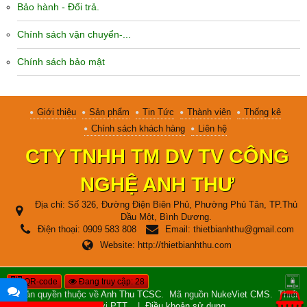
Bảo hành - Đổi trả.
Chính sách vận chuyển-...
Chính sách bảo mật
Giới thiệu
Sản phẩm
Tin Tức
Thành viên
Thống kê
Chính sách khách hàng
Liên hệ
CTY TNHH TM DV TV CÔNG
NGHỆ ANH THƯ
Địa chỉ:
Số 326, Đường Điện Biên Phủ, Phường Phú Tân, TP.Thủ
Dầu Một, Bình Dương.
Điện thoại:
0909 583 808
Email:
thietbianhthu@gmail.com
Website:
http://thietbianhthu.com
QR-code
Đang truy cập: 28
© Bản quyền thuộc về
Anh Thu TCSC
.
Mã nguồn
NukeViet CMS
.
Thiết
kế bởi
PTT
.
|
Điều khoản sử dụng