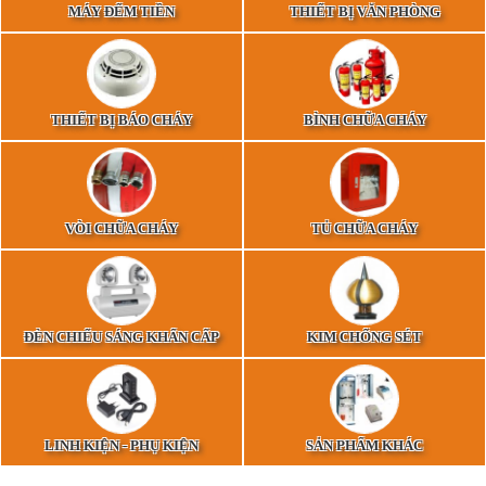
MÁY ĐẾM TIỀN
THIẾT BỊ VĂN PHÒNG
THIẾT BỊ BÁO CHÁY
BÌNH CHỮA CHÁY
VÒI CHỮA CHÁY
TỦ CHỮA CHÁY
ĐÈN CHIẾU SÁNG KHẨN CẤP
KIM CHỐNG SÉT
LINH KIỆN - PHỤ KIỆN
SẢN PHẨM KHÁC