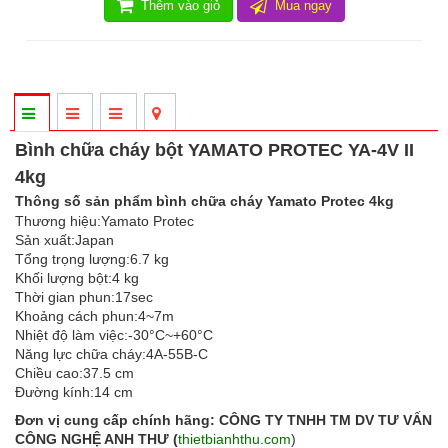
Thêm vào giỏ
Mua ngay
Bình chữa cháy bột YAMATO PROTEC YA-4V II
4kg
Thông số sản phẩm bình chữa cháy Yamato Protec 4kg
Thương hiệu:Yamato Protec
Sản xuất:Japan
Tổng trọng lượng:6.7 kg
Khối lượng bột:4 kg
Thời gian phun:17sec
Khoảng cách phun:4~7m
Nhiệt độ làm việc:-30°C~+60°C
Năng lực chữa cháy:4A-55B-C
Chiều cao:37.5 cm
Đường kính:14 cm
Đơn vị cung cấp chính hãng:
CÔNG TY TNHH TM DV TƯ VẤN
CÔNG NGHỆ ANH THƯ (
thietbianhthu.com
)