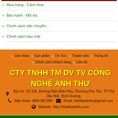
Mua hàng - Cách thức...
Bảo hành - Đổi trả.
Chính sách vận chuyển-...
Chính sách bảo mật
Giới thiệu
Sản phẩm
Tin Tức
Thành viên
Thống kê
Chính sách khách hàng
Liên hệ
CTY TNHH TM DV TV CÔNG
NGHỆ ANH THƯ
Địa chỉ:
Số 326, Đường Điện Biên Phủ, Phường Phú Tân, TP.Thủ
Dầu Một, Bình Dương.
Điện thoại:
0909 583 808
Email:
thietbianhthu@gmail.com
Website:
http://thietbianhthu.com