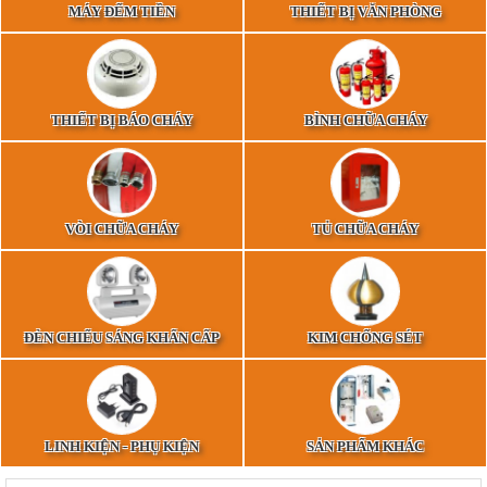
MÁY ĐẾM TIỀN
THIẾT BỊ VĂN PHÒNG
THIẾT BỊ BÁO CHÁY
BÌNH CHỮA CHÁY
VÒI CHỮA CHÁY
TỦ CHỮA CHÁY
ĐÈN CHIẾU SÁNG KHẨN CẤP
KIM CHỐNG SÉT
LINH KIỆN - PHỤ KIỆN
SẢN PHẨM KHÁC