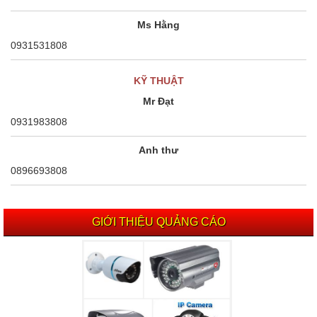
Ms Hằng
0931531808
KỸ THUẬT
Mr Đạt
0931983808
Anh thư
0896693808
GIỚI THIỆU QUẢNG CÁO