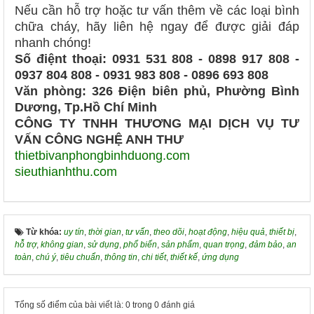
Nếu cần hỗ trợ hoặc tư vấn thêm về các loại bình
chữa cháy, hãy liên hệ ngay để được giải đáp
nhanh chóng!
Số điệnt thoại: 0931 531 808 - 0898 917 808 -
0937 804 808 - 0931 983 808 - 0896 693 808
Văn phòng: 326 Điện biên phủ, Phường Bình
Dương, Tp.Hồ Chí Minh
CÔNG TY TNHH THƯƠNG MẠI DỊCH VỤ TƯ
VẤN CÔNG NGHỆ ANH THƯ
thietbivanphongbinhduong.com
sieuthianhthu.com
Từ khóa:
uy tín
,
thời gian
,
tư vấn
,
theo dõi
,
hoạt động
,
hiệu quả
,
thiết bị
,
hỗ trợ
,
không gian
,
sử dụng
,
phổ biến
,
sản phẩm
,
quan trọng
,
đảm bảo
,
an
toàn
,
chú ý
,
tiêu chuẩn
,
thông tin
,
chi tiết
,
thiết kế
,
ứng dụng
Tổng số điểm của bài viết là: 0 trong 0 đánh giá