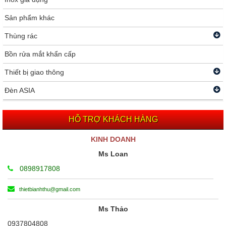
Sản phẩm khác
Thùng rác
Bồn rửa mắt khẩn cấp
Thiết bị giao thông
Đèn ASIA
HỖ TRỢ KHÁCH HÀNG
KINH DOANH
Ms Loan
0898917808
thietbianhthu@gmail.com
Ms Thảo
0937804808