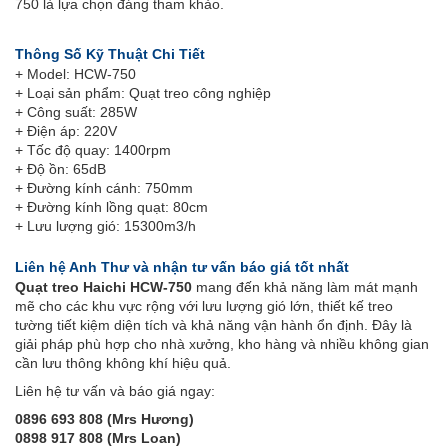
750 là lựa chọn đáng tham khảo.
Thông Số Kỹ Thuật Chi Tiết
+ Model: HCW-750
+ Loại sản phẩm: Quạt treo công nghiệp
+ Công suất: 285W
+ Điện áp: 220V
+ Tốc độ quay: 1400rpm
+ Độ ồn: 65dB
+ Đường kính cánh: 750mm
+ Đường kính lồng quạt: 80cm
+ Lưu lượng gió: 15300m3/h
Liên hệ Anh Thư và nhận tư vấn báo giá tốt nhất
Quạt treo Haichi HCW-750
mang đến khả năng làm mát mạnh
mẽ cho các khu vực rộng với lưu lượng gió lớn, thiết kế treo
tường tiết kiệm diện tích và khả năng vận hành ổn định. Đây là
giải pháp phù hợp cho nhà xưởng, kho hàng và nhiều không gian
cần lưu thông không khí hiệu quả.
Liên hệ tư vấn và báo giá ngay:
0896 693 808 (Mrs Hương)
0898 917 808 (Mrs Loan)