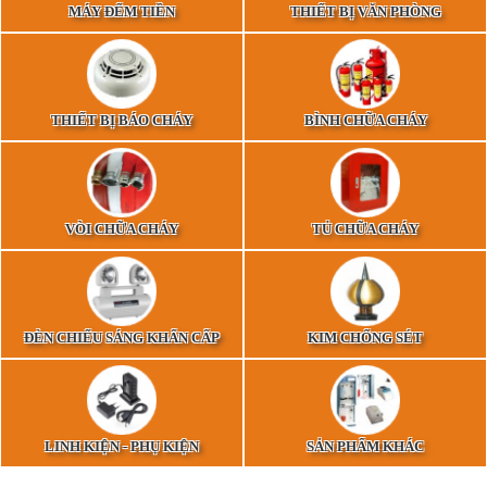
MÁY ĐẾM TIỀN
THIẾT BỊ VĂN PHÒNG
THIẾT BỊ BÁO CHÁY
BÌNH CHỮA CHÁY
VÒI CHỮA CHÁY
TỦ CHỮA CHÁY
ĐÈN CHIẾU SÁNG KHẨN CẤP
KIM CHỐNG SÉT
LINH KIỆN - PHỤ KIỆN
SẢN PHẨM KHÁC