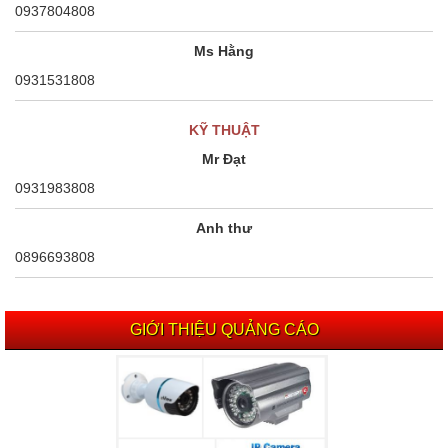
0937804808
Ms Hằng
0931531808
KỸ THUẬT
Mr Đạt
0931983808
Anh thư
0896693808
GIỚI THIỆU QUẢNG CÁO