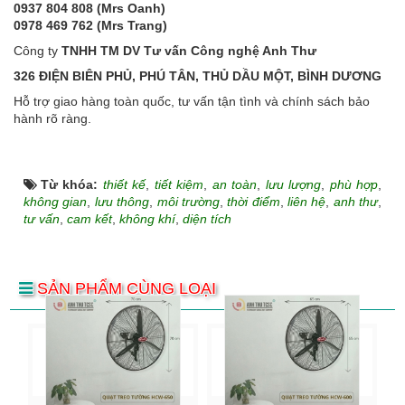
0937 804 808 (Mrs Oanh)
0978 469 762 (Mrs Trang)
Công ty
TNHH TM DV Tư vấn Công nghệ Anh Thư
326 ĐIỆN BIÊN PHỦ, PHÚ TÂN, THỦ DẦU MỘT, BÌNH DƯƠNG
Hỗ trợ giao hàng toàn quốc, tư vấn tận tình và chính sách bảo
hành rõ ràng.
Từ khóa:
thiết kế
,
tiết kiệm
,
an toàn
,
lưu lượng
,
phù hợp
,
không gian
,
lưu thông
,
môi trường
,
thời điểm
,
liên hệ
,
anh thư
,
tư vấn
,
cam kết
,
không khí
,
diện tích
SẢN PHẨM CÙNG LOẠI