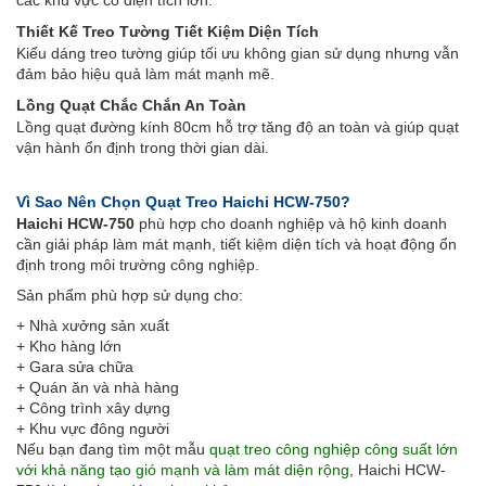
các khu vực có diện tích lớn.
Thiết Kế Treo Tường Tiết Kiệm Diện Tích
Kiểu dáng treo tường giúp tối ưu không gian sử dụng nhưng vẫn
đảm bảo hiệu quả làm mát mạnh mẽ.
Lồng Quạt Chắc Chắn An Toàn
Lồng quạt đường kính 80cm hỗ trợ tăng độ an toàn và giúp quạt
vận hành ổn định trong thời gian dài.
Vì Sao Nên Chọn Quạt Treo Haichi HCW-750?
Haichi HCW-750
phù hợp cho doanh nghiệp và hộ kinh doanh
cần giải pháp làm mát mạnh, tiết kiệm diện tích và hoạt động ổn
định trong môi trường công nghiệp.
Sản phẩm phù hợp sử dụng cho:
+ Nhà xưởng sản xuất
+ Kho hàng lớn
+ Gara sửa chữa
+ Quán ăn và nhà hàng
+ Công trình xây dựng
+ Khu vực đông người
Nếu bạn đang tìm một mẫu
quạt treo công nghiệp công suất lớn
với khả năng tạo gió mạnh và làm mát diện rộng
, Haichi HCW-