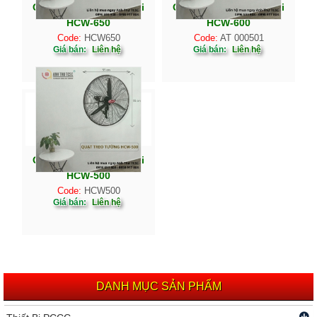
Quạt treo tường Haichi
Quạt treo tường Haichi
HCW-650
HCW-600
Code:
HCW650
Code:
AT 000501
Giá bán:
Liên hệ
Giá bán:
Liên hệ
Quạt treo tường Haichi
HCW-500
Code:
HCW500
Giá bán:
Liên hệ
DANH MỤC SẢN PHẨM