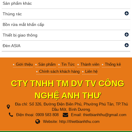
Sản phẩm khác
Thùng rác
Bồn rửa mắt khẩn cấp
Thiết bị giao thông
Đèn ASIA
Giới thiệu
Sản phẩm
Tin Tức
Thành viên
Thống kê
Chính sách khách hàng
Liên hệ
CTY TNHH TM DV TV CÔNG
NGHỆ ANH THƯ
Địa chỉ:
Số 326, Đường Điện Biên Phủ, Phường Phú Tân, TP.Thủ
Dầu Một, Bình Dương.
Điện thoại:
0909 583 808
Email:
thietbianhthu@gmail.com
Website:
http://thietbianhthu.com