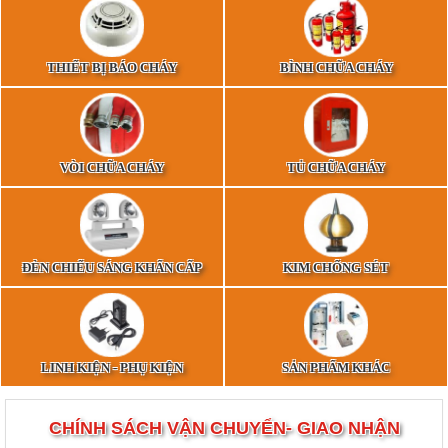
THIẾT BỊ BÁO CHÁY
BÌNH CHỮA CHÁY
VÒI CHỮA CHÁY
TỦ CHỮA CHÁY
ĐÈN CHIẾU SÁNG KHẨN CẤP
KIM CHỐNG SÉT
LINH KIỆN - PHỤ KIỆN
SẢN PHẨM KHÁC
CHÍNH SÁCH VẬN CHUYỂN- GIAO NHẬN