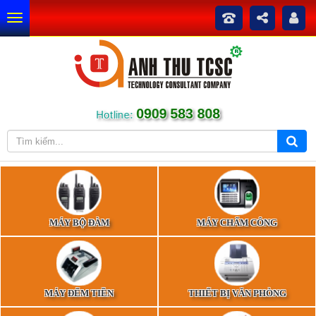
0909 583 808
Hotline:
MÁY BỘ ĐÀM
MÁY CHẤM CÔNG
MÁY ĐẾM TIỀN
THIẾT BỊ VĂN PHÒNG