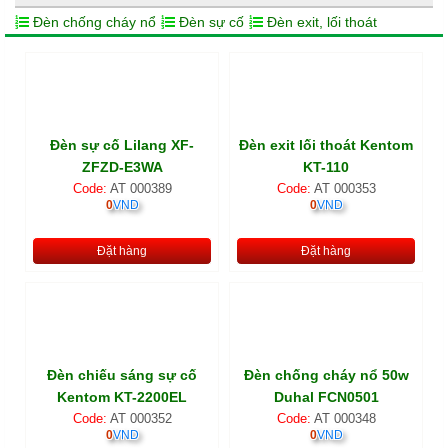
Đèn chống cháy nổ
Đèn sự cố
Đèn exit, lối thoát
Đèn sự cố Lilang XF-
Đèn exit lối thoát Kentom
ZFZD-E3WA
KT-110
Code:
AT 000389
Code:
AT 000353
0
VND
0
VND
Đặt hàng
Đặt hàng
Đèn chiếu sáng sự cố
Đèn chống cháy nổ 50w
Kentom KT-2200EL
Duhal FCN0501
Code:
AT 000352
Code:
AT 000348
0
VND
0
VND