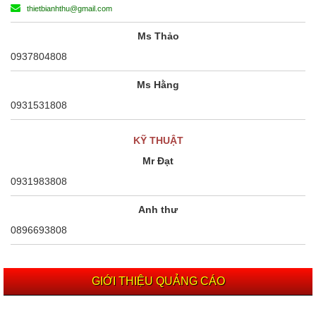
thietbianhthu@gmail.com
Ms Thảo
0937804808
Ms Hằng
0931531808
KỸ THUẬT
Mr Đạt
0931983808
Anh thư
0896693808
GIỚI THIỆU QUẢNG CÁO