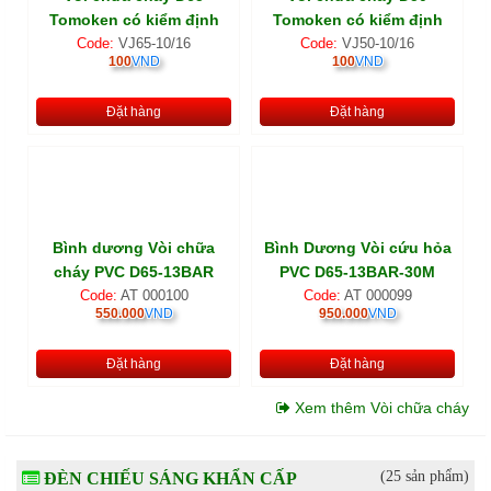
Tomoken có kiểm định
Tomoken có kiểm định
Code:
VJ65-10/16
Code:
VJ50-10/16
100
VND
100
VND
Đặt hàng
Đặt hàng
Bình dương Vòi chữa
Bình Dương Vòi cứu hỏa
cháy PVC D65-13BAR
PVC D65-13BAR-30M
Code:
AT 000100
Code:
AT 000099
550.000
VND
950.000
VND
Đặt hàng
Đặt hàng
Xem thêm Vòi chữa cháy
(25 sản phẩm)
ĐÈN CHIẾU SÁNG KHẨN CẤP