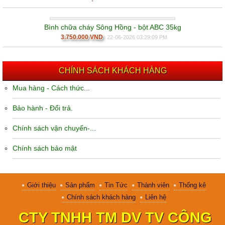
Bình chữa cháy Sông Hồng - bột ABC 35kg
3.750.000 VND
22-06-2026 03:29:09 PM
CHÍNH SÁCH KHÁCH HÀNG
Mua hàng - Cách thức...
Bảo hành - Đổi trả.
Chính sách vận chuyển-...
Chính sách bảo mật
Giới thiệu
Sản phẩm
Tin Tức
Thành viên
Thống kê
Chính sách khách hàng
Liên hệ
CTY TNHH TM DV TV CÔNG