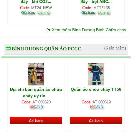
đẩy - khí CO2...
đẩy - bột ABC...
Code:
MT24_NEW
Code:
MFTZL35
Giá bán:
Liên hệ
Giá bán:
Liên hệ
Xem thêm Bình Dương Bình Chữa cháy
(6 sản phẩm)
BÌNH DƯƠNG QUẦN ÁO PCCC
Địa chỉ bán quần áo chữa
Quần áo chữa cháy TT56
cháy uy tín...
Code:
AT 000320
Code:
AT 000319
100
VND
100
VND
Đặt hàng
Đặt hàng