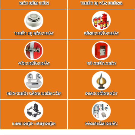
MÁY ĐẾM TIỀN
THIẾT BỊ VĂN PHÒNG
THIẾT BỊ BÁO CHÁY
BÌNH CHỮA CHÁY
VÒI CHỮA CHÁY
TỦ CHỮA CHÁY
ĐÈN CHIẾU SÁNG KHẨN CẤP
KIM CHỐNG SÉT
LINH KIỆN - PHỤ KIỆN
SẢN PHẨM KHÁC