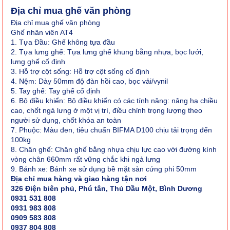
Địa chỉ mua ghế văn phòng
Địa chỉ mua ghế văn phòng
Ghế nhân viên AT4
1. Tựa Đầu: Ghế không tựa đầu
2. Tựa lưng ghế: Tựa lưng ghế khung bằng nhựa, bọc lưới,
lưng ghế cố định
3. Hỗ trợ cột sống: Hỗ trợ cột sống cố định
4. Nệm: Dày 50mm độ đàn hồi cao, bọc vải/vynil
5. Tay ghế: Tay ghế cố định
6. Bộ điều khiển: Bộ điều khiển có các tính năng: nâng hạ chiều
cao, chốt ngả lưng ở một vị trí, điều chỉnh trọng lượng theo
người sử dụng, chốt khóa an toàn
7. Phuộc: Màu đen, tiêu chuẩn BIFMA D100 chịu tải trọng đến
100kg
8. Chân ghế: Chân ghế bằng nhựa chịu lực cao với đường kính
vòng chân 660mm rất vững chắc khi ngả lưng
9. Bánh xe: Bánh xe sử dụng bề mặt sàn cứng phi 50mm
Địa chỉ mua hàng và giao hàng tận nơi
326 Điện biên phủ, Phú tân, Thủ Dầu Một, Bình Dương
0931 531 808
0931 983 808
0909 583 808
0937 804 808