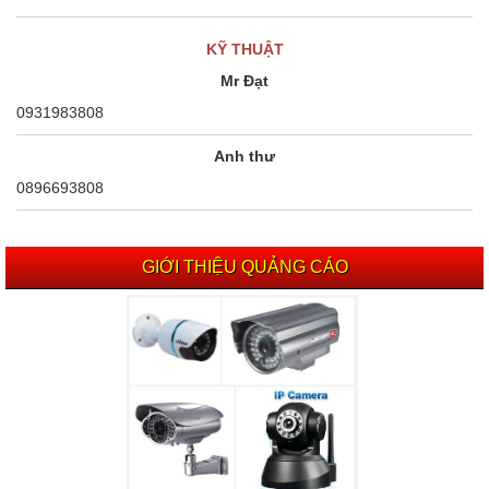
KỸ THUẬT
Mr Đạt
0931983808
Anh thư
0896693808
GIỚI THIỆU QUẢNG CÁO