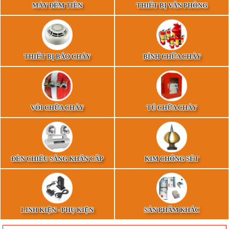
MÁY ĐẾM TIỀN
THIẾT BỊ VĂN PHÒNG
THIẾT BỊ BÁO CHÁY
BÌNH CHỮA CHÁY
VÒI CHỮA CHÁY
TỦ CHỮA CHÁY
ĐÈN CHIẾU SÁNG KHẨN CẤP
KIM CHỐNG SÉT
LINH KIỆN - PHỤ KIỆN
SẢN PHẨM KHÁC