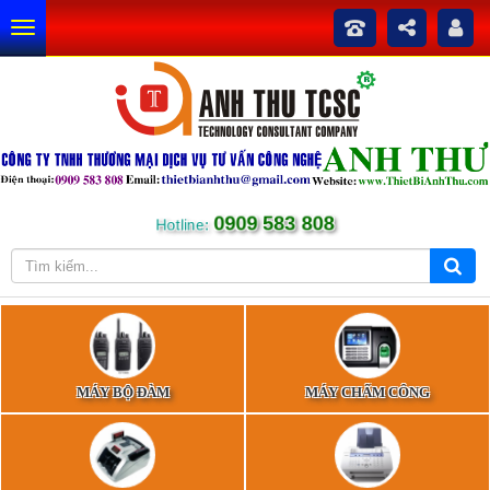
0909 583 808
Hotline:
MÁY BỘ ĐÀM
MÁY CHẤM CÔNG