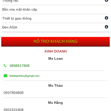
Thùng rác
Bồn rửa mắt khẩn cấp
Thiết bị giao thông
Đèn ASIA
HỖ TRỢ KHÁCH HÀNG
KINH DOANH
Ms Loan
0898917808
thietbianhthu@gmail.com
Ms Thảo
0937804808
Ms Hằng
0931531808