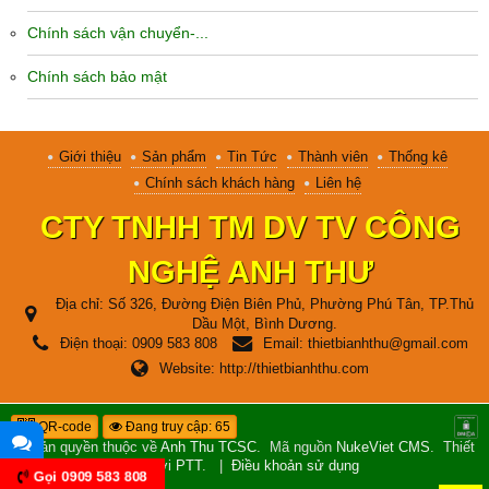
Chính sách vận chuyển-...
Chính sách bảo mật
Giới thiệu
Sản phẩm
Tin Tức
Thành viên
Thống kê
Chính sách khách hàng
Liên hệ
CTY TNHH TM DV TV CÔNG
NGHỆ ANH THƯ
Địa chỉ:
Số 326, Đường Điện Biên Phủ, Phường Phú Tân, TP.Thủ
Dầu Một, Bình Dương.
Điện thoại:
0909 583 808
Email:
thietbianhthu@gmail.com
Website:
http://thietbianhthu.com
QR-code
Đang truy cập: 65
© Bản quyền thuộc về
Anh Thu TCSC
.
Mã nguồn
NukeViet CMS
.
Thiết
kế bởi
PTT
.
|
Điều khoản sử dụng
Gọi 0909 583 808
Hỗ