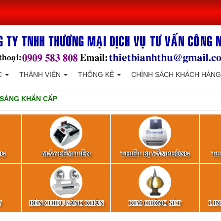
C
THÀNH VIÊN
THỐNG KÊ
CHÍNH SÁCH KHÁCH HÀNG
 SÁNG KHẨN CẤP
NG
MÁY ĐẾM TIỀN
THIẾT BỊ VĂN PHÒNG
TH
Y
ĐÈN CHIẾU SÁNG KHẨN
KIM CHỐNG SÉT
LIN
CẤP