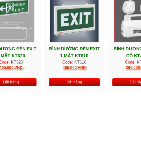
DƯƠNG ĐÈN EXIT
BÌNH DƯỜNG ĐÈN EXIT
BÌNH DƯƠN
 MẶT KT620
1 MẶT KT610
CỐ KT
Code:
KT620
Code:
KT610
Code:
KT
495.000 VND
465.000 VND
360.000
Đặt hàng
Đặt hàng
Đặt h