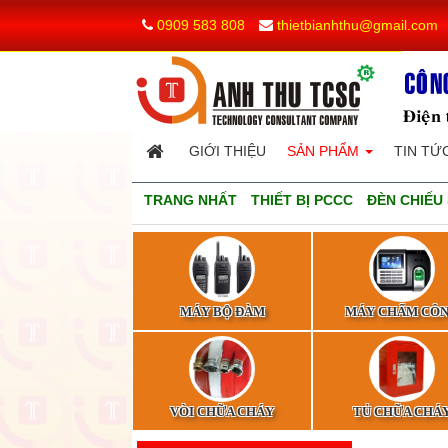
0909 583 808
thietbianhthu@gmail.com
GIỚI THIỆU
SẢN PHẨM
TIN TỨ
TRANG NHẤT
THIẾT BỊ PCCC
ĐÈN CHIẾU
MÁY BỘ ĐÀM
MÁY CHẤM CÔ
VÒI CHỮA CHÁY
TỦ CHỮA CHÁ