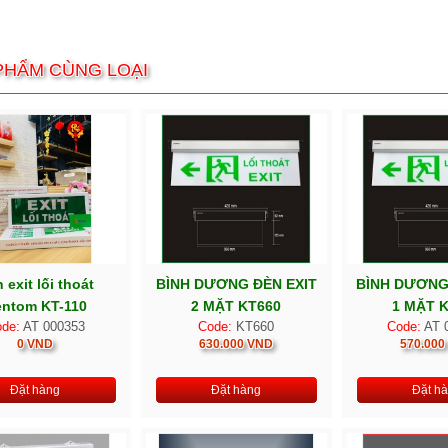
PHẨM CÙNG LOẠI
 exit lối thoát
BÌNH DƯƠNG ĐÈN EXIT
BÌNH DƯƠNG
ntom KT-110
2 MẶT KT660
1 MẶT 
de:
AT 000353
Code:
KT660
Code:
AT 
0 VND
630.000 VND
570.000
Đặt hàng
Đặt hàng
Đặt h