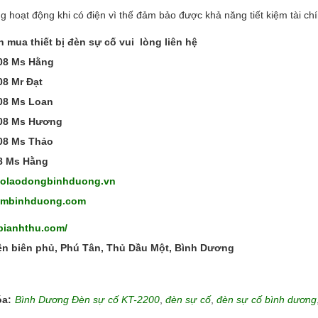
 hoạt động khi có điện vì thế đảm bảo được khả năng tiết kiệm tài c
n mua thiết bị đèn sự cố vui lòng liên hệ
08 Ms Hằng
08 Mr Đạt
08 Ms Loan
808 Ms Hương
08 Ms Thảo
8 Ms Hằng
oholaodongbinhduong.vn
dambinhduong.com
tbianhthu.com/
ện biên phủ, Phú Tân, Thủ Dầu Một, Bình Dương
óa:
Bình Dương Đèn sự cố KT-2200
,
đèn sự cố
,
đèn sự cố bình dương