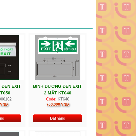
 ĐÈN EXIT
BÌNH DƯƠNG ĐÈN EXIT
KT650
2 MẶT KT640
000162
Code:
KT640
 VND
750.000 VND
àng
Đặt hàng