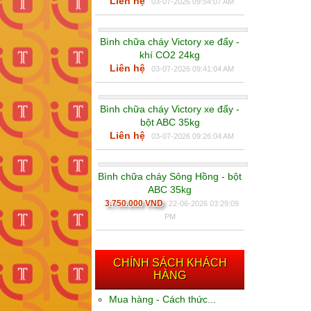
Liên hệ
03-07-2026 09:54:07 AM
Bình chữa cháy Victory xe đẩy -
khí CO2 24kg
Liên hệ
03-07-2026 09:41:04 AM
Bình chữa cháy Victory xe đẩy -
bột ABC 35kg
Liên hệ
03-07-2026 09:26:04 AM
Bình chữa cháy Sông Hồng - bột
ABC 35kg
3.750.000 VND
22-06-2026 03:29:09
PM
CHÍNH SÁCH KHÁCH
HÀNG
Mua hàng - Cách thức...