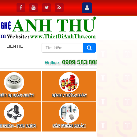
LIÊN HỆ
0909 583 808
Hotline:
IẾT BỊ BÁO CHÁY
BÌNH CHỮA CHÁY
H KIỆN - PHỤ KIỆN
SẢN PHẨM KHÁC