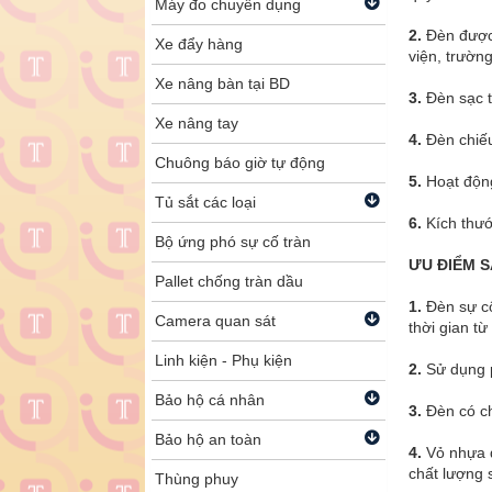
Máy đo chuyên dụng
2.
Đèn được 
Xe đẩy hàng
viện, trường
Xe nâng bàn tại BD
3.
Đèn sạc tr
Xe nâng tay
4.
Đèn chiếu
Chuông báo giờ tự động
5.
Hoạt động
Tủ sắt các loại
6.
Kích thư
Bộ ứng phó sự cố tràn
ƯU ĐIỂM 
Pallet chống tràn dầu
1.
Đèn sự cố
Camera quan sát
thời gian từ
Linh kiện - Phụ kiện
2.
Sử dụng p
Bảo hộ cá nhân
3.
Đèn có c
Bảo hộ an toàn
4.
Vỏ nhựa 
chất lượng 
Thùng phuy