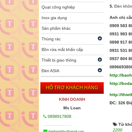
5.
Đèn không
Quạt công nghiệp
Anh chị cầ
Inox gia dụng
0909 583 8
Sản phẩm khác
0931 983 8
Thùng rác
0898 917 8
Bồn rửa mắt khẩn cấp
0931 531 
0937 804 8
Thiết bị giao thông
089669380
Đèn ASIA
http://ba
http://bo
HỖ TRỢ KHÁCH HÀNG
http://thie
KINH DOANH
ĐC: 326 Đi
Ms Loan
0898917808
Từ kh
2200
thietbianhthu@gmail.com