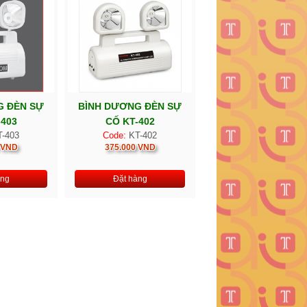
G ĐÈN SỰ
BÌNH DƯƠNG ĐÈN SỰ
-403
CỐ KT-402
-403
Code:
KT-402
 VND
375.000 VND
àng
Đặt hàng