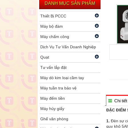
DANH MỤC SẢN PHẨM
Thiết Bị PCCC
Máy bộ đàm
Máy chấm công
Dịch Vụ Tư Vấn Doanh Nghiệp
Quạt
Tư vấn lắp đặt
Máy dò kim loại cầm tay
Máy tuần tra bảo vệ
Máy đếm tiền
Chi tiết
Máy hủy giấy
ĐẶC ĐIỂM
Ghế văn phòng
1.
Đèn sự c
quy khô 5Ah