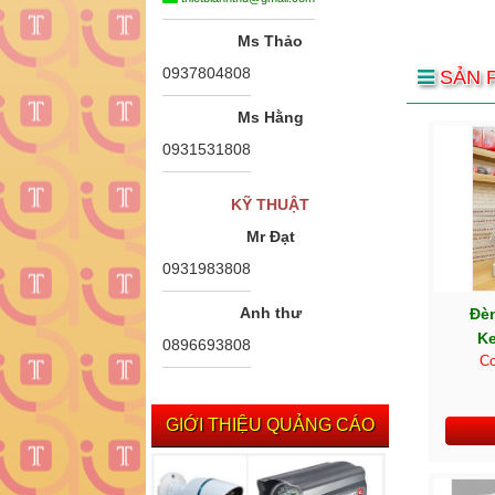
Ms Thảo
0937804808
SẢN 
Ms Hằng
0931531808
KỸ THUẬT
Mr Đạt
0931983808
Anh thư
Đèn
Ke
0896693808
Co
GIỚI THIỆU QUẢNG CÁO