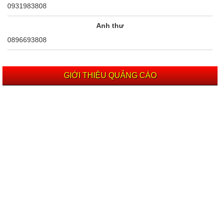
0931983808
Anh thư
0896693808
GIỚI THIỆU QUẢNG CÁO