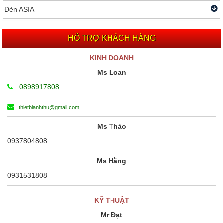
Đèn ASIA
HỖ TRỢ KHÁCH HÀNG
KINH DOANH
Ms Loan
0898917808
thietbianhthu@gmail.com
Ms Thảo
0937804808
Ms Hằng
0931531808
KỸ THUẬT
Mr Đạt