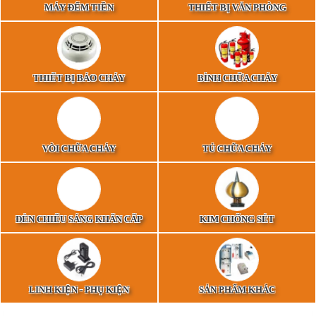
MÁY ĐẾM TIỀN
THIẾT BỊ VĂN PHÒNG
THIẾT BỊ BÁO CHÁY
BÌNH CHỮA CHÁY
VÒI CHỮA CHÁY
TỦ CHỮA CHÁY
ĐÈN CHIẾU SÁNG KHẨN CẤP
KIM CHỐNG SÉT
LINH KIỆN - PHỤ KIỆN
SẢN PHẨM KHÁC