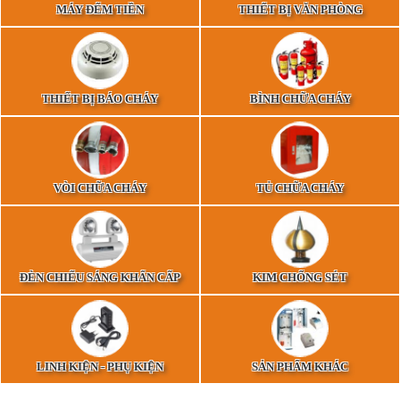
MÁY ĐẾM TIỀN
THIẾT BỊ VĂN PHÒNG
THIẾT BỊ BÁO CHÁY
BÌNH CHỮA CHÁY
VÒI CHỮA CHÁY
TỦ CHỮA CHÁY
ĐÈN CHIẾU SÁNG KHẨN CẤP
KIM CHỐNG SÉT
LINH KIỆN - PHỤ KIỆN
SẢN PHẨM KHÁC