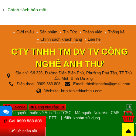
Chính sách bảo mật
Giới thiệu
Sản phẩm
Tin Tức
Thành viên
Thống kê
Chính sách khách hàng
Liên hệ
CTY TNHH TM DV TV CÔNG
NGHỆ ANH THƯ
Địa chỉ:
Số 326, Đường Điện Biên Phủ, Phường Phú Tân, TP.Thủ
Dầu Một, Bình Dương.
Điện thoại:
0909 583 808
Email:
thietbianhthu@gmail.com
Website:
http://thietbianhthu.com
QR-code
Đang truy cập: 19
© Bản quyền thuộc về
Anh Thu TCSC
.
Mã nguồn
NukeViet CMS
.
Thiết
kế bởi
PTT
.
|
Điều khoản sử dụng
Gọi 0909 583 808
Hỗ
Gửi phản hồi