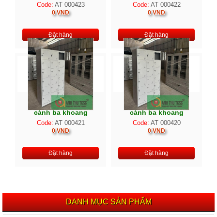
Code:
AT 000423
Code:
AT 000422
0 VND
0 VND
Đặt hàng
Đặt hàng
Tủ locker 21C3K 21
Tủ locker 18C3K 18
cánh ba khoang
cánh ba khoang
Code:
AT 000421
Code:
AT 000420
0 VND
0 VND
Đặt hàng
Đặt hàng
DANH MỤC SẢN PHẨM