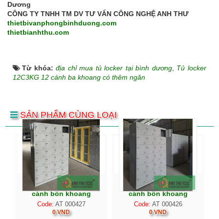
Dương
CÔNG TY TNHH TM DV TƯ VẤN CÔNG NGHỆ ANH THƯ
thietbivanphongbinhduong.com
thietbianhthu.com
Từ khóa:
địa chỉ mua tủ locker tại bình dương
,
Tủ locker
12C3KG 12 cánh ba khoang có thêm ngăn
SẢN PHẨM CÙNG LOẠI
Tủ locker 28C4K 28
Tủ locker 24C4K 24
cánh bốn khoang
cánh bốn khoang
Code:
AT 000427
Code:
AT 000426
0 VND
0 VND