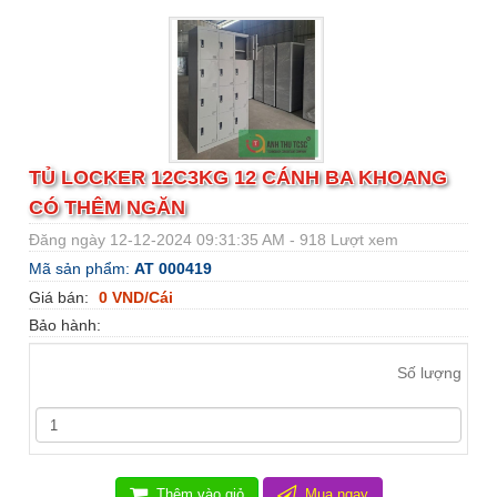
TỦ LOCKER 12C3KG 12 CÁNH BA KHOANG
CÓ THÊM NGĂN
Đăng ngày 12-12-2024 09:31:35 AM - 918 Lượt xem
Mã sản phẩm:
AT 000419
Giá bán:
0 VND/Cái
Bảo hành:
Số lượng
Thêm vào giỏ
Mua ngay