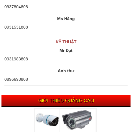
0937804808
Ms Hằng
0931531808
KỸ THUẬT
Mr Đạt
0931983808
Anh thư
0896693808
GIỚI THIỆU QUẢNG CÁO